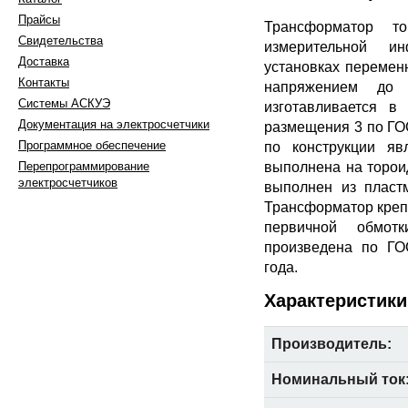
Прайсы
Трансформатор т
Свидетельства
измерительной и
Доставка
установках перемен
Контакты
напряжением до 
Системы АСКУЭ
изготавливается в
Документация на электросчетчики
размещения 3 по ГО
Программное обеспечение
по конструкции яв
выполнена на торои
Перепрограммирование
электросчетчиков
выполнен из пласт
Трансформатор крепи
первичной обмот
произведена по ГО
года.
603105, г. Нижний Новгород,
ул. Генкиной д. 39А/16
Характеристики
тел.:+7 (910) 790 13 23
+7 (910) 790 13 67
+7 (910) 790 09 97
Производитель:
факс: +7(831)412-97-75
e-mail: 4100997@inbox.ru
,
Номинальный ток
Написать в WhatsApp
Вконтакте