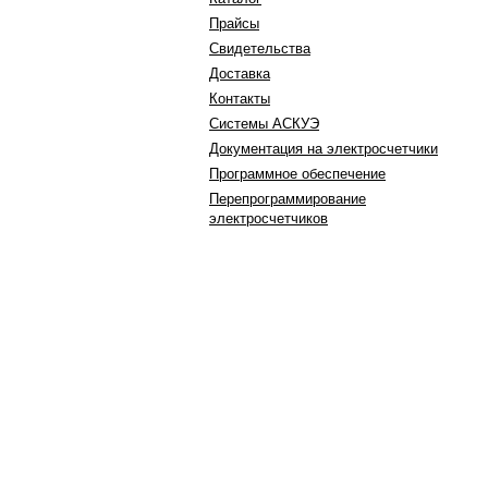
Прайсы
Свидетельства
Доставка
Контакты
Системы АСКУЭ
Документация на электросчетчики
Программное обеспечение
Перепрограммирование
электросчетчиков
603105, г. Нижний Новгород,
ул. Генкиной д. 39А/16
тел.:+7 (910) 790 13 23
+7 (910) 790 13 67
+7 (910) 790 09 97
факс: +7(831)412-97-75
e-mail: 4100997@inbox.ru
,
Написать в WhatsApp
Вконтакте