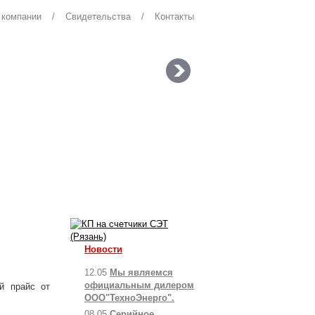
 компании
/
Свидетельства
/
Контакты
Новости
12.05
Мы являемся
официальным дилером
й прайс от
ООО"ТехноЭнерго".
08.05
Серийное