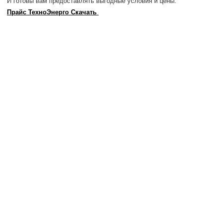
И готовы вам предоставлять выгодные условия и цены.
Прайс ТехноЭнерго Скачать