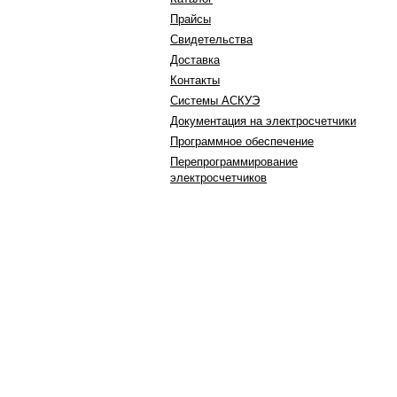
Прайсы
Свидетельства
Доставка
Контакты
Системы АСКУЭ
Документация на электросчетчики
Программное обеспечение
Перепрограммирование
электросчетчиков
603105, г. Нижний Новгород,
ул. Генкиной д. 39А/16
тел.:+7 (910) 790 13 23
+7 (910) 790 13 67
+7 (910) 790 09 97
факс: +7(831)412-97-75
e-mail: 4100997@inbox.ru
,
Написать в WhatsApp
Вконтакте