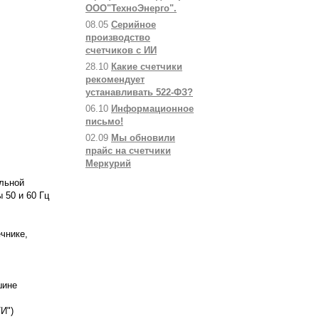
ООО"ТехноЭнерго".
08.05
Серийное
производство
счетчиков с ИИ
28.10
Какие счетчики
рекомендует
устанавливать 522-ФЗ?
06.10
Информационное
письмо!
02.09
Мы обновили
прайс на счетчики
Меркурий
льной
 50 и 60 Гц
чнике,
шине
ТИ")