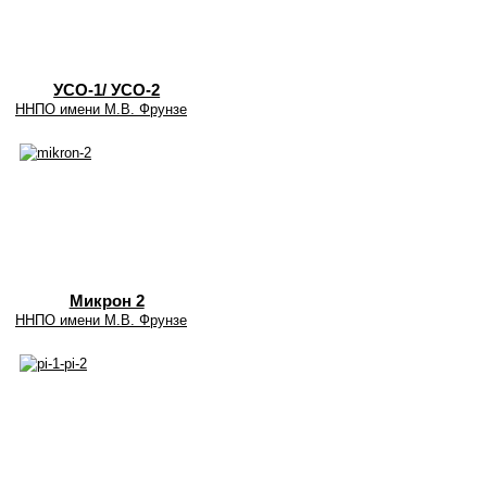
УСО-1/ УСО-2
ННПО имени М.В. Фрунзе
Микрон 2
ННПО имени М.В. Фрунзе