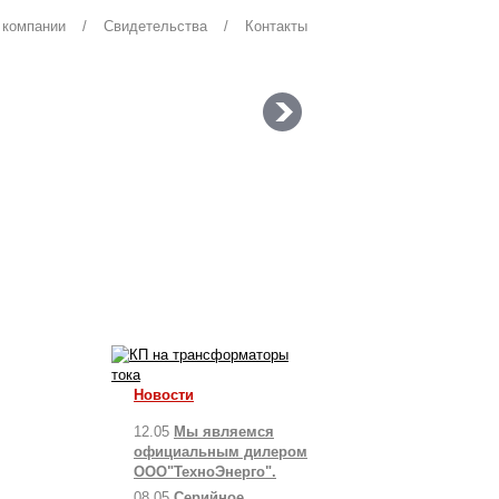
 компании
/
Свидетельства
/
Контакты
Новости
12.05
Мы являемся
официальным дилером
ООО"ТехноЭнерго".
08.05
Серийное