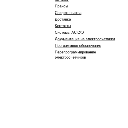
Прайсы
Свидетельства
Доставка
Контакты
Системы АСКУЭ
Документация на электросчетчики
Программное обеспечение
Перепрограммирование
электросчетчиков
603105, г. Нижний Новгород,
ул. Генкиной д. 39А/16
тел.:+7 (910) 790 13 23
+7 (910) 790 13 67
+7 (910) 790 09 97
факс: +7(831)412-97-75
e-mail: 4100997@inbox.ru
,
Написать в WhatsApp
Вконтакте