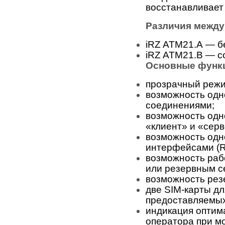
восстанавливает
Различия между
iRZ ATM21.А — бе
iRZ ATM21.B — с
Основные функц
прозрачный режи
возможность одн
соединениями;
возможность одн
«клиент» и «серв
возможность одн
интерфейсами (R
возможность раб
или резервным с
возможность рез
две SIM-карты дл
предоставляемых
индикация оптим
оператора при мо