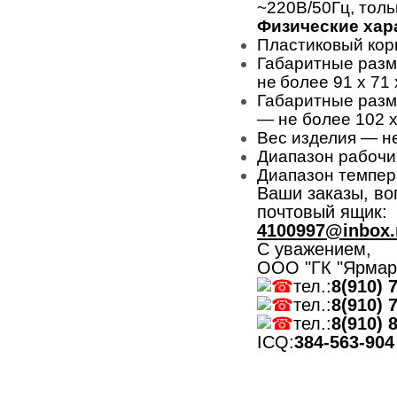
~220В/50Гц, толь
Физические хар
Пластиковый кор
Габаритные разм
не более 91 x 71 
Габаритные разм
— не более 102 x 
Вес изделия — не
Диапазон рабочи
Диапазон темпер
Ваши заказы, в
почтовый ящик:
4100997@inbox.
С уважением,
ООО "ГК "Ярмар
тел.:
8(910) 
тел.:
8(910) 
тел.:
8(910) 
ICQ:
384-563-904