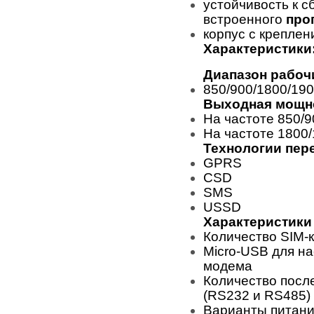
устойчивость к 
встроенного
про
корпус с креплен
Характеристики
Диапазон рабочи
850/900/1800/19
Выходная мощно
На частоте 850/9
На частоте 1800
Технологии пер
GPRS
CSD
SMS
USSD
Характеристики 
Количество SIM-
Micro-USB для н
модема
Количество посл
(RS232 и RS485)
Варианты питани