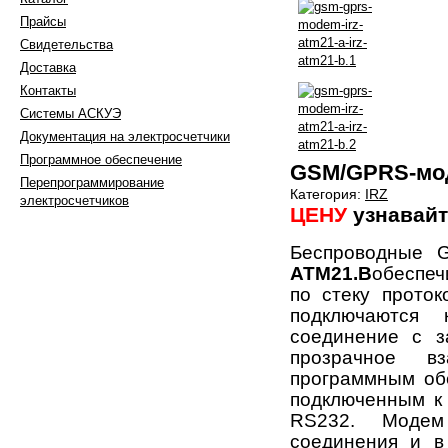
Прайсы
Свидетельства
Доставка
Контакты
Системы АСКУЭ
Документация на электросчетчики
Программное обеспечение
GSM/GPRS-мод
Перепрограммирование
Категория:
IRZ
электросчетчиков
ЦЕНУ
узнавайт
Беспроводные
ATM21.B
обеспеч
по стеку проток
603105, г. Нижний Новгород,
подключаются
ул. Генкиной д. 39А/16
соединение с з
тел.:+7 (910) 790 13 23
+7 (910) 790 13 67
прозрачное в
+7 (910) 790 09 97
программным об
факс: +7(831)412-97-75
подключенным к
e-mail: 4100997@inbox.ru
,
RS232. Модем
Написать в WhatsApp
Вконтакте
соединения и в