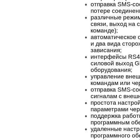
отправка SMS-со
потере соединен
различные режим
связи, выход на 
команде);
автоматическое 
и два вида стор
зависания;
интерфейсы RS48
силовой выход G
оборудования;
управление внеш
командам или че
отправка SMS-со
сигналам с внеш
простота настро
параметрами че
поддержка работ
программным об
удаленные настр
программного об