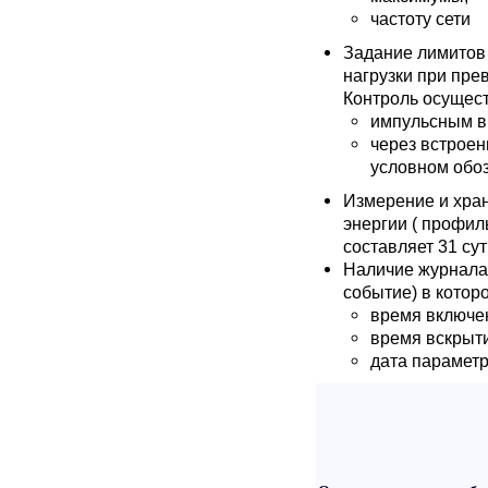
частоту сети
Задание лимитов 
нагрузки при пр
Контроль осущес
импульсным в
через встроен
условном обоз
Измерение и хра
энергии ( профил
составляет 31 сут
Наличие журнала 
событие) в котор
время включе
время вскрыти
дата параметр