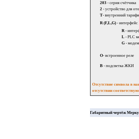
203
- серия счётчика
2
- устройство для о
Т
- внутренний тариф
R (F,L,G)
- интерфейс
R
- интер
L
- PLC 
G
- моде
О
- встроенное реле
В
- подсветка ЖКИ
Отсутствие символа в на
отсутствии соответству
Габаритный чертёж Мерку