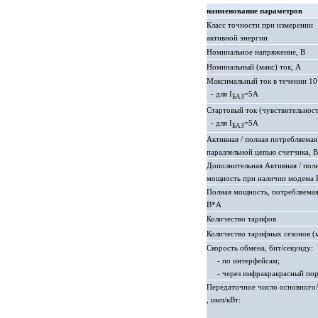
наименование параметров
Класс точности при измерении
активной энергии
Номинальное напряжение, В
Номинальный (макс) ток, А
Максимальный ток в течении 10
- для I
=5А
БАЗ
Стартовый ток (чувствительност
- для I
=5А
БАЗ
Активная / полная потребляема
параллельной цепью счетчика, В
Дополнительная Активная / пол
мощность при наличии модема P
Полная мощность, потребляемая
В*А
Количество тарифов
Количество тарифных сезонов (
Скорость обмена, бит/секунду:
- по интерфейсам;
- через инфракракрасный пор
Передаточное число основного
, имп/кВт: