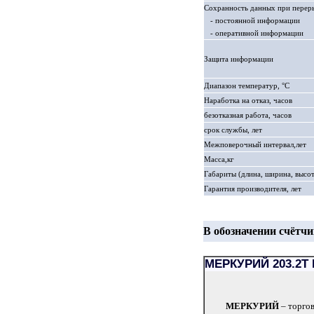
Сохранность данных при переры
- постоянной информации
- оперативной информации
Защита информации
Диапазон температур, °С
Наработка на отказ, часов
безотказная работа, часов
срок службы, лет
Межповерочный интервал,лет
Масса,кг
Габариты (длина, ширина, высот
Гарантия производителя, лет
В обозначении счётч
МЕРКУРИЙ 203.2T R
МЕРКУРИЙ
– торгов