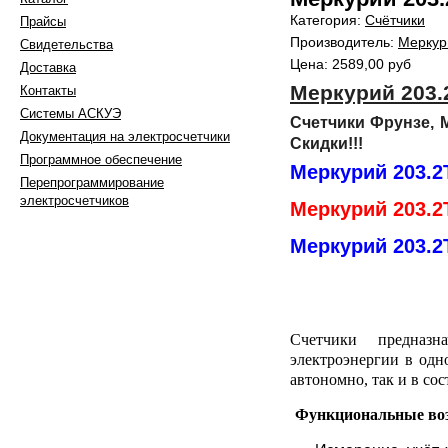
Категория:
Счётчики
Прайсы
Производитель:
Меркур
Свидетельства
Цена:
2589,00 руб
Доставка
Меркурий 203
Контакты
Системы АСКУЭ
Счетчики Фрунзе, М
Документация на электросчетчики
Скидки!!!
Программное обеспечение
Меркурий 203.2
Перепрограммирование
электросчетчиков
Меркурий 203.2
Меркурий 203.
603105, г. Нижний Новгород,
ул. Генкиной д. 39А/16
тел.:+7 (910) 790 13 23
Счетчики предназн
+7 (910) 790 13 67
электроэнергии в одн
+7 (910) 790 09 97
автономно, так и в со
факс: +7(831)412-97-75
e-mail: 4100997@inbox.ru
,
Функциональные во
Написать в WhatsApp
Вконтакте