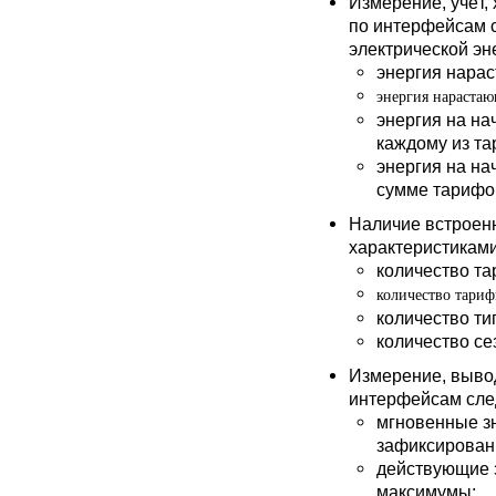
Измерение, учёт,
по интерфейсам 
электрической эн
энергия нара
энергия нараста
энергия на на
каждому из та
энергия на на
сумме тарифо
Наличие встроен
характеристиками
количество та
количество тариф
количество тип
количество се
Измерение, вывод
интерфейсам сле
мгновенные з
зафиксирован
действующие з
максимумы;