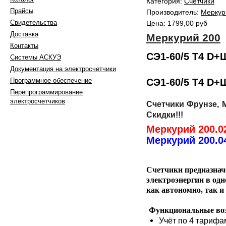
Категория:
Счётчики
Прайсы
Производитель:
Меркур
Свидетельства
Цена:
1799,00 руб
Доставка
Меркурий 200
Контакты
СЭ1-60/5 Т4 D+
Системы АСКУЭ
Документация на электросчетчики
СЭ1-60/5 Т4 D+
Программное обеспечение
Перепрограммирование
электросчетчиков
Счетчики Фрунзе, М
Скидки!!!
Меркурий 200.02
Меркурий 200.04
603105, г. Нижний Новгород,
ул. Генкиной д. 39А/16
Счетчики предназнач
тел.:+7 (910) 790 13 23
+7 (910) 790 13 67
электроэнергии в од
+7 (910) 790 09 97
как автономно, так 
факс: +7(831)412-97-75
e-mail: 4100997@inbox.ru
,
Функциональные воз
Написать в WhatsApp
Вконтакте
Учёт по 4 тарифа