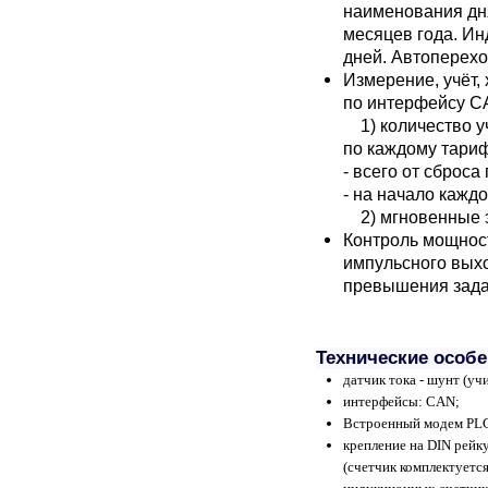
наименования дня
месяцев года. И
дней. Автоперехо
Измерение, учёт,
по интерфейсу C
1) количество уч
по каждому тари
- всего от сброса
- на начало кажд
2) мгновенные з
Контроль мощност
импульсного вых
превышения зада
Технические особе
датчик тока - шунт (у
интерфейсы: CAN;
Встроенный модем PLC-
крепление на DIN рейку
(счетчик комплектуетс